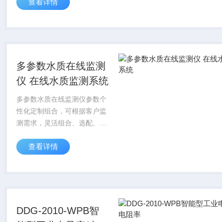
查看详情
放废水、高浓度污水
多参数水质在线监测
仪 在线水质监测系统
多参数水质在线监测仪参数个
性化定制组合，可根据客户监
测需求，灵活组合、选配、定
制相应监测参数；本机柜内部
查看详情
的样品与分析部分组合了水
质：浊度、pH、电导率、溶解
氧、温度、余氯、叶绿素、蓝
绿藻等常规参数。
DDG-2010-WPB智