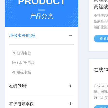
PRODUCT
高锰
产品分类
高锰酸盐
指数是高
锰酸盐指
介质中，
环保水PH电极
查看
样时所消
要应用于
水质。
PH玻璃电极
环保水PH电极
在线C
PH脱硫电极
在线PH计
在线CO
据：国家标
89《水
铬酸钾》
在线电导率仪