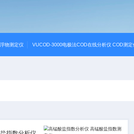
悬浮物测定仪
VUCOD-3000电极法COD在线分析仪 COD测定
酸盐指数分析仪