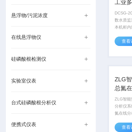
工业
仪
DCSG-
悬浮物/污泥浓度
数水质监
本机柜内
组合了水
在线悬浮物仪
查看
率、溶解
数，还可
际需求，
硅磷酸根检测仪
12项或...
ZLG
实验室仪表
总氮
ZLG智
台式硅磷酸根分析仪
分析仪系
氮在线分
总磷和总
便携式仪表
查看
染因子的