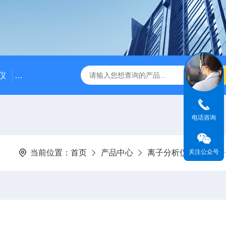
仪
DDG-2090AX耐高温耐压工业电导率仪 在线电导仪
Q
电话咨询
关注公众号
当前位置：
首页
产品中心
离子分析仪
钠离子