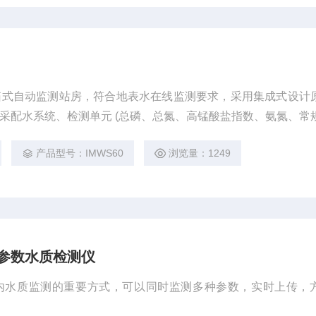
箱式自动监测站房，符合地表水在线监测要求，采用集成式设计
含采配水系统、检测单元 (总磷、总氮、高锰酸盐指数、氨氮、常
单元、辅助单元(废液收集、防雷、空调等) ，采配水单元具备水样
产品型号：IMWS60
浏览量：1249
、易维护。
多参数水质检测仪
内水质监测的重要方式，可以同时监测多种参数，实时上传，