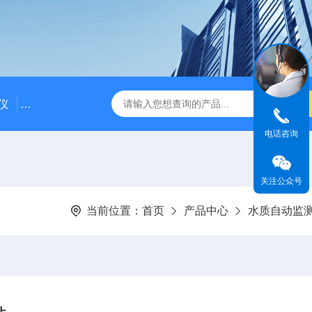
仪
DDG-2090AX耐高温耐压工业电导率仪 在线电导仪
Q
电话咨询
关注公众号
当前位置：
首页
产品中心
水质自动监