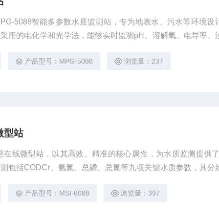
站
PG-5088智能多参数水质监测站，专为地表水、污水等环境设
采用的电化学和光学法，能够实时监测pH、溶解氧、电导率、
如pH值精度达到±0.1，溶解氧精度在0-10mg/L范围内为±0.
产品型号：MPG-5088
浏览量：237
无论是城市供水还是工业废水处理，MPG-5088都能提供准确可
微型站
参数智慧在线微型站，以其高效、精准的核心属性，为水质监测提供了
测包括CODCr、氨氮、总磷、总氮等九项关键水质参数，其分
保了数据的准确性与可靠性。在实际使用场景中，如河流、湖泊及污水
产品型号：MSI-6088
浏览量：397
通过集成设计模块化，不仅实现了灵活扩展，还支持远程数据采集与超