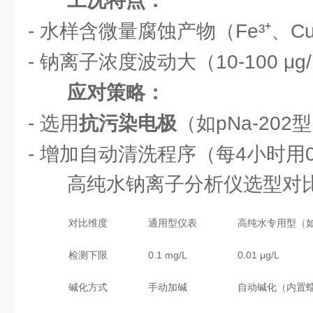
工况特点：
- 水样含微量腐蚀产物（Fe³⁺、Cu
- 钠离子浓度波动大（10-100 μg
应对策略：
- 选用
抗污染电极
（如pNa-20
- 增加自动清洗程序（每4小时用0.
高纯水钠离子分析仪选型对
对比维度
通用型仪表
高纯水专用型（如博
检测下限
0.1 mg/L
0.01 μg/L
碱化方式
手动加碱
自动碱化（内置