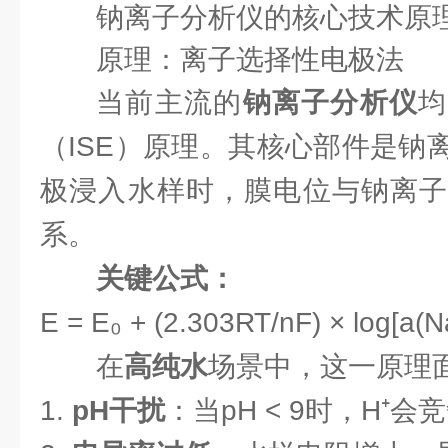
钠离子分析仪的核心技术原
原理：离子选择性电极法
当前主流的
钠离子分析仪
均
（ISE）原理。其核心部件是钠
极浸入水样时，膜电位与钠离子
系。
关键公式：
E = E₀ + (2.303RT/nF) × log[a(Na
在
高纯水
场景中，这一原理
1.
pH干扰
：当pH < 9时，H⁺