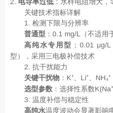
2.
电导率过低
：水样电阻增大，
关键技术指标详解
1. 检测下限与分辨率
普通型
：0.1 mg/L（不适
高纯水专用型
：0.01 μg
型），采用三电极补偿技术
2. 抗干扰能力
关键干扰物
：K⁺、Li⁺、NH₄⁺
选型参数
：选择性系数K(Na⁺/
3. 温度补偿与稳定性
高纯水
温度波动会显著影响