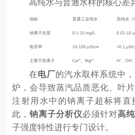
高纯水与普通水样的核心差
指标
普通工业用水
高纯水（
钠离子浓度
0.1-10 mg/L
0.01-10 μ
电导率
10-100 μS/cm
<0.1 μS/
主要干扰离子
Ca²⁺、Mg²⁺
H⁺、OH
在
电厂
的汽水取样系统中，
炉，会导致蒸汽品质恶化、叶
注射用水中的钠离子超标将直
此，
钠离子分析仪
必须针对
高
子强度特性进行专门设计。