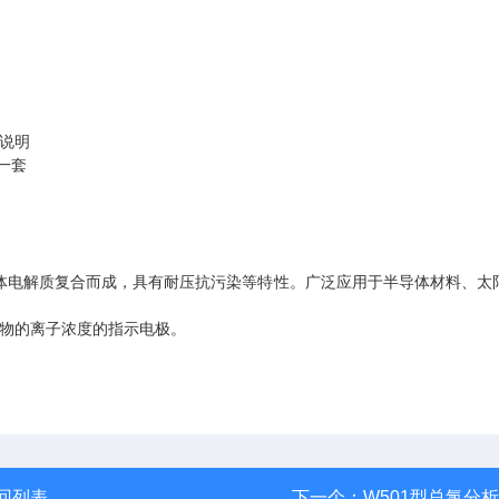
须说明
一套
及固体电解质复合而成，具有耐压抗污染等特性。广泛应用于半导体材料、太
物的离子浓度的指示电极。
回列表
下一个：
W501型总氯分