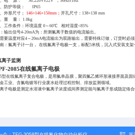
4、电 源： AC220V±22V ，50Hz±1Hz
5、防护等级： IP65
6、外形尺寸；
146×146×150mm；
开孔尺寸：
13
8
×13
8
mm
7、重 量：
1
.
0
kg
8、工作条件：环境温度 0～60℃ 相对湿度<85%
：输出信号
4-20mA为：所测氟离子数值的电流输出。
需要温度对应
4～20mA电流输出为双路输出，需要特殊订做，订货时必
南：氟离子计一台，
在线氟离子电极一支，标配
5米线，沉入式安装支架
氟离子监测
PF-2085在线氟离子电极
2085型在线氟离子复合电极，是用氟单晶膜，聚四氟乙烯环形液接界面
金工业、含氟电镀等行业废水处理过程控制、排放监测领域。
离子电极是测定水溶液中氟离子浓度或间界测定能与氟离子形成隐定络合
一个：
TFG-3058型在线氟化物自动分析仪
返