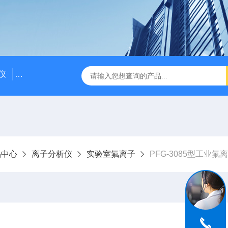
仪
DDG-2090AX耐高温耐压工业电导率仪 在线电导仪
Q
品中心
离子分析仪
实验室氟离子
PFG-3085型工业氟