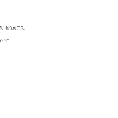
用户拨任何开关。
99.9℃