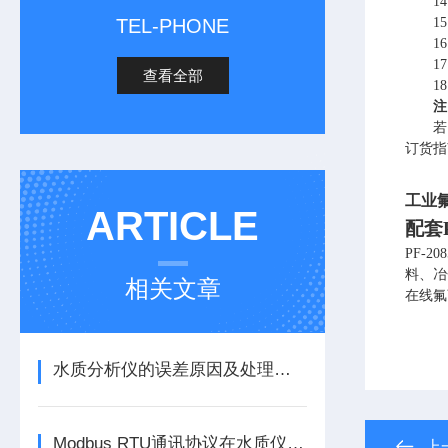
1
TEL-PHONE
1
1
1
查看全部
1
注
若
订货指
工业
ARTICLE
配套
PF-
料、冶
相关文章
在线氟
水质分析仪的误差原因及处理方法
Modbus RTU通讯协议在水质仪表中的集成应用指南（2026年6月）
上