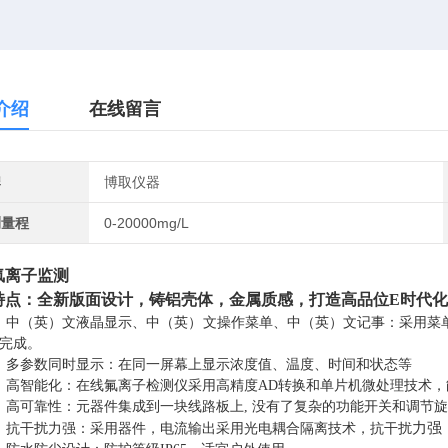
介绍
在线留言
牌
博取仪器
测量程
0-20000mg/L
氟离子监测
特点：
全新版面设计，铸铝壳体，金属质感，打造高品位
E时代
、中
（英）
文液晶显示、中
（英）
文操作菜单、中
（英）
文记事：采用菜
完成。
、多参数同时显示：在同一屏幕上显示浓度值、温度、时间和状态等
、高智能化：在线氟离子检测仪采用高精度AD转换和单片机微处理技术
、高可靠性：元器件集成到一块线路板上, 没有了复杂的功能开关和调节
力强
、抗干扰力强：采用器件，电流输出采用光电耦合隔离技术，抗干扰