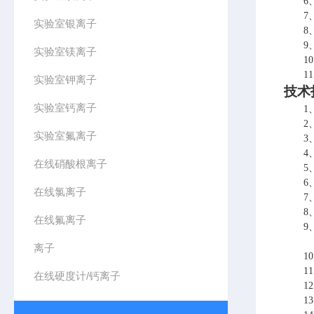
6
7
实验室银离子
8
9
实验室镁离子
1
1
实验室钾离子
技术
实验室钙离子
1
2
实验室氟离子
3
4
在线硝酸根离子
5
6
在线氯离子
7
8
在线氟离子
9
离子
1
1
在线硬度计/钙离子
1
1