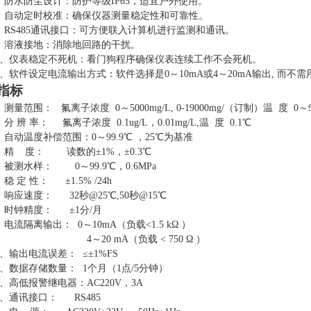
、防水防尘设计：防护等级IP65，适宜户外使用。
、自动定时校准：确保仪器测量稳定性和可靠性。
、RS485通讯接口：可方便联入计算机进行监测和通讯。
、溶液接地：消除地回路的干扰。
0、仪表稳定不死机：看门狗程序确保仪表连续工作不会死机。
1、软件设定电流输出方式：软件选择是
0
～
10mA
或
4
～
20mA
输出
,
而不需
指标
、测量范围： 氟离子浓度 0～
50
00mg/L,
0-
19000mg/
（
订制
）
温
度
0～
、分 辨 率： 氟离子浓度 0.1ug/L，
0.01mg/L,
温
度
0.1℃
、自动温度补偿范围：0～99.9℃ ，25℃为基准
、精 度： 读数的±
1
%，±0.3℃
、被测水样： 0～99.9℃，0.6MPa
、稳 定 性： ±1.5% /24h
、响应速度： 32秒@25℃,50秒@15℃
、时钟精度： ±1分/月
、电流隔离输出： 0～10mA（负载<1.5 kΩ ）
4～20 mA（负载 < 750 Ω ）
0、输出电流误差： ≤±1%
FS
1、数据存储数量： 1个月（1点/5分钟）
2、高低报警继电器：AC220V，3A
3、通讯接口： RS485