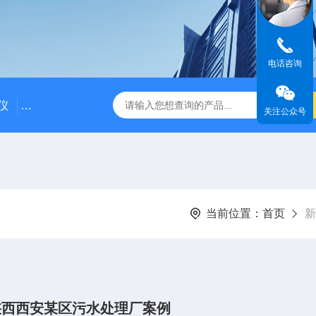
电话咨询
仪
DDG-2090AX耐高温耐压工业电导率仪 在线电导仪
Q
关注公众号
当前位置：
首页
新
陕西西安某区污水处理厂案例