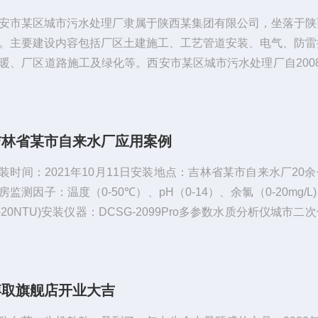
安市某区城市污水处理厂隶属于陕西某集团有限公司，坐落于陕
。主要建设内容包括厂区土建施工、工艺管道安装、电气、防雷
暖、厂区道路施工及绿化等。西安市某区城市污水处理厂自200
式投入运行以来，污水处理设备运转良好，日平均处理污水量为2
方米。该项目采用的污水处理设备，厂区主体工艺采用SBR
，经处理后的污水水质排放标准为《城镇污水处理厂污染物排放
吉林省某市自来水厂应用案例
GB18918-2002)一级A标准。西安市某区城市污水处理厂建成
善了城市水环...
装时间：2021年10月11日安装地点：吉林省某市自来水厂20
房监测因子：温度（0-50℃）、pH（0-14）、余氯（0-20mg/L
0-20NTU)安装仪器：DCSG-2099Pro多参数水质分析仪城市二
居民饮水安全的重要环节，直接关系到广大人民群众的健康，为
二次供水保障能力，吉林省某市自来水厂安装了博取的多参数水
，主要参数为PH、浊度、余氯、温度，涉及二十几个泵站，为
博取旗舰店开业大吉
的用水安全提供可靠的保障。上海博取仪器有限公司是一...