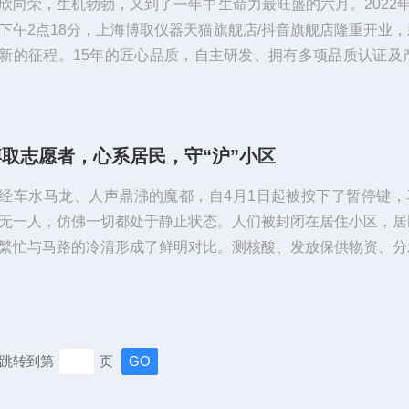
欣向荣，生机勃勃，又到了一年中生命力最旺盛的六月。2022年
下午2点18分，上海博取仪器天猫旗舰店/抖音旗舰店隆重开业
新的征程。15年的匠心品质，自主研发、拥有多项品质认证及产
，专精特新、企业，我们向您提供专业水质物联网监测解决方案
产品涵盖各类在线水质监测仪、工业在线电极、数字pH电极、
率以及COD、氨氮、总磷、总氮、重金属、浊度、余氯仪等，
博取志愿者，心系居民，守“沪”小区
网数据终端采集，必有一款产品适合您。天猫旗舰店/抖音旗舰
，恰逢上海博取仪器...
经车水马龙、人声鼎沸的魔都，自4月1日起被按下了暂停键，
无一人，仿佛一切都处于静止状态。人们被封闭在居住小区，居
繁忙与马路的冷清形成了鲜明对比。测核酸、发放保供物资、分
购物品、送快递等，各个小区居委会已超负荷运转，急需各类志
。博取居家办公的小伙伴们立即主动联系小区居委，加入到志愿
，为社区工作尽一份绵薄之力，同时也收获了不一样的温暖！倪
研发部负责人，也是一名老党员！他所居住的是老旧小区，退
跳转到第
页
，老年人多，老年人行动不便、手机...