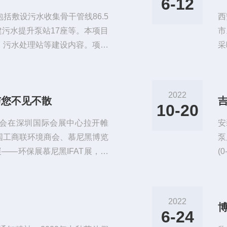
6-12
括敷设污水收集骨干管线86.5
西
建污水提升泵站17座等。本项目
市
、污水处理站等建设内容。项目
采
生活环境，本项目主要是用于收
正
排除管线及污水处理设施，涉及
立
3人。项目建设内容及规模：1、污
艺
2022
与您不见不散
污水处理站共计92座，日处理污
(
10-20
改
国环博会在深圳国际会展中心拉开帷
安
国工商联环境商会、慕尼黑博览
泵
——环保展慕尼黑IFAT展，上
(
超过2200家展商，80000余
为
餮盛宴。届时，我司将在展会期
市
行各业专家探讨产业走势，开拓
仪
2022
质监测取展位号：1号馆D81
民
6-24