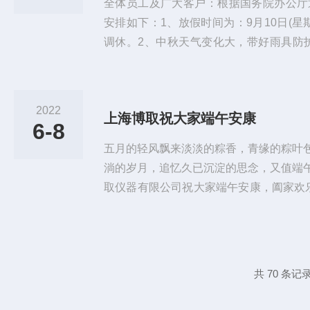
全体员工及广大客户：根据国务院办公厅通
安排如下：1、放假时间为：9月10日(星期
调休。2、中秋天气变化大，带好雨具防
峻，佩戴好口罩，减少不必要的活动，尽
非必要建议不出境、不到疫情重点地区出
整放假期间，做好安全防范工作，过一个
2022
上海博取祝大家端午安康
乐!特此通知！
6-8
五月的轻风飘来淡淡的粽香，青缘的粽叶
淌的岁月，追忆久已沉淀的思念，又值端
取仪器有限公司祝大家端午安康，阖家欢乐！
号-2022年6月5号(端午节)，6号正常
专注所以专业。上海博取仪器有限公司秉承
造了以产品为核心的管理理念，打造了企
的国产品牌，为客户提供专业的解决方案
共 70 条记录