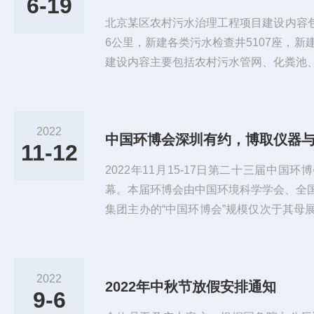
6-19
北京某区农村污水治理工程项目建设内容包
6公里，新建各类污水检查井5107座，新
建设内容主要包括农村污水管网、化粪池
范围：为了消除农村黑臭水体，改善农村
集北京某区7个乡镇共104个村提供污水
总户数为49833户，总人口数为16965
2022
中国环博会深圳有约，博取仪器
水处理站项目新建7镇104个行政村新建
11-12
水量1...
2022年11月15-17日第二十三届中
幕。本届环博会由中国环境科学学会、全
集团主办的“中国环博会”规模仅次于其母展
届展会共吸引了来自于近35个国家和地区的
名观众到场参观，是环保行业*的年度饕
间展示高质量的产品和技术，并期待与各
2022
2022年中秋节放假安排通知
合作机会，共谋盛宴。——博取仪器专业水
9-6
此次展会...