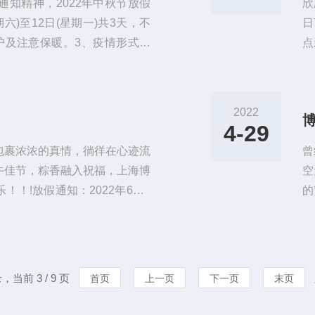
知精神，2022年中秋节放假
欣
六)至12日(星期一)共3天，不
日
护及注意保暖。3、疫情形式严
点
量避免到人员密集的场所玩耍，
i
游，假期旅行建议省内流动。调
的
愉快的假期。预祝大家中秋节快
导
2022
联
4-29
业
包裹浓浓的真情，徜徉在心迹流
曾
午佳节，粽香融入祝福，上海博
空
！!放假通知：2022年6月3
的
上班。博取十五载，风雨相伴，因为
团
“思利及人”的核心价值观，创
务
业的差异化竞争优势，铸就良好
中
与服务。
取
，当前 3 / 9 页
首页
上一页
下一页
末页
多