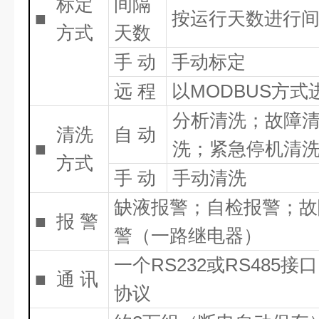
标定
间隔
■
按运行天数进行
方式
天数
手 动
手动标定
远 程
以MODBUS方
分析清洗；故障
清洗
自 动
■
洗；紧急停机清
方式
手 动
手动清洗
缺液报警；自检报警；故
■
报 警
警（一路继电器）
一个RS232或RS485接
■
通 讯
协议