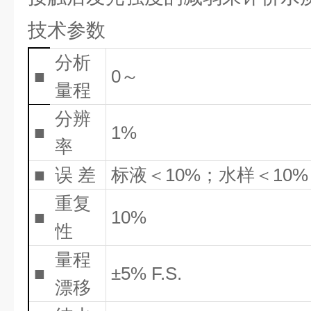
技术参数
分析
■
0～
量程
分辨
■
1%
率
■
误 差
标液＜10%；水样＜10%
重复
■
10%
性
量程
■
±5% F.S.
漂移