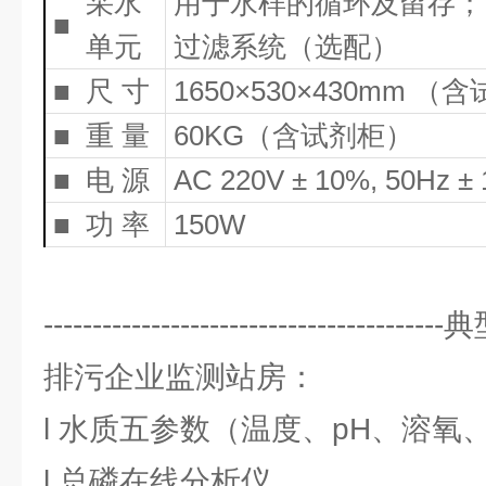
采水
用于水样的循环及留存；
■
单元
过滤系统（选配）
■
尺 寸
1650×530×430mm （
■
重 量
60KG（含试剂柜）
■
电 源
AC 220V ± 10%, 50Hz ±
■
功 率
150W
--------------------------------------
排污企业监测站房：
l 水质五参数（温度、pH、溶氧
l 总磷在线分析仪