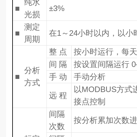
纯水
■
±3%
光损
测定
■
在1～24小时以内，以
周期
整 点
按小时运行，每天
间 隔
按设置间隔运行 0
分析
■
手 动
手动分析
方式
以MODBUS方
远 程
接点控制
间隔
按分析累加次数
次数