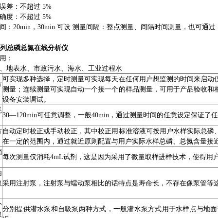
误差：不超过 5%
确度：不超过 5%
间：20min，30min 可设 测量间隔：整点测量、间隔时间测量，也可通过
系列总磷总氮在线分析仪
用：
、地表水、市政污水、海水、工业过程水
可实现多种选择，定时测量可实现每天在任何用户想监测的时间来启动
方
测量；连续测量可实现自动一个接一个的样品测量，可用于产品验收和
设备安装调试。
耗
30—120min可任意调整，一般40min，通过测量时间的任意设定保
方
自动定时校正或手动校正，其中校正用标准溶液可按用户水样实际总磷
在一定的范围内，通过就近原则配置与用户实际水样总磷、总氮含量接
消
每次测量仅消耗4mL试剂，这是因为采用了微量取样进样技术，使得用
内
取
采用注射泵，注射泵与蠕动泵相比的话特点是寿命长，不存在像泵管等
外
分别提供潜水泵和自吸泵两种方式，一般潜水泵方式用于水样点与地面
取