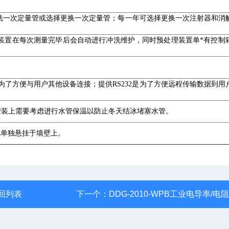
洗一次定量管或选择更换一次定量管；每一年可选择更换一次注射器和消
装置在每次测量完毕后会自动进行冲洗维护，同时预处理装置单*有控制
接口是为了方便与用户其他设备连接；提供RS232是为了方便远程传输数据到用
程安装上需要考虑进行水管保温以防止冬天结冰堵塞水管。
地面或单独悬挂于墙壁上。
回列表
下一个：
DDG-2010-WPB工业电导率/电