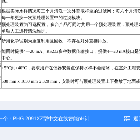
况。
周
根据实际水样情况每三个月清洗一次外部取样泵的过滤网；每六个月清
每一年更换一次预处理装置中的过滤模块。
理
预处理装置为可选配置，多台产品可同时共用一个预处理装置，预处理
单独人工进行清洗维护。
污
所用化学试剂为重复利用且回收，不存在对外直接排放。
传
能同时提供4—20 mA、RS232多种数据传输接口，提供4—20 mA
中心。
温
+5°C到+40°C，要求用户在仪器安装点保持水样不会结冰，在室外工
尺
500 mm x 1650 mm x 320 mm，安装时可与预处理装置上下叠放于
一个：
PHG-2091XZ型中文在线智能pH计
返