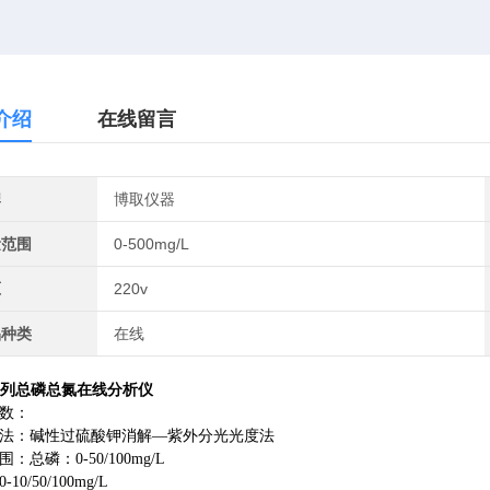
介绍
在线留言
牌
博取仪器
量范围
0-500mg/L
压
220v
品种类
在线
系列总磷总氮在线分析仪
数：
法：碱性过硫酸钾消解—紫外分光光度法
：总磷：0-50/100mg/L
10/50/100mg/L