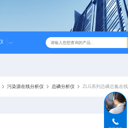
仪
DDG-2090AX耐高温耐压工业电导率仪 在线电导仪
Q
污染源在线分析仪
总磷分析仪
ZLG系列总磷总氮在