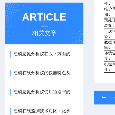
样：
维护
ARTICLE
期：
预处
装置：
二次
相关文章
染：
数据
输：
总磷总氮分析仪在以下方面的用途是什么？
环境
度：
机械
寸：
总磷在线分析仪的仪器特点及测量原理
总磷总氮分析仪使用须遵守的规泛,大家一定要知晓
上
总磷在线监测技术对比：化学沉淀法vs生物除磷法的仪表选型