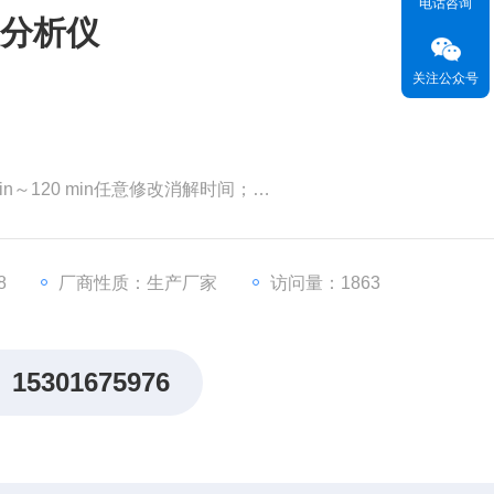
电话咨询
线分析仪
关注公众号
in～120 min任意修改消解时间；
min任意可调）和整点测量模式；
调；
；
8
厂商性质：生产厂家
访问量：1863
15301675976