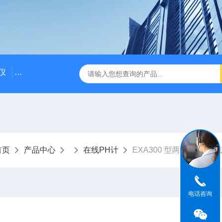
仪
DDG-2090AX耐高温耐压工业电导率仪 在线电导仪
Q
首页
产品中心
在线PH计
EXA300 型两线制pH在
电话咨询