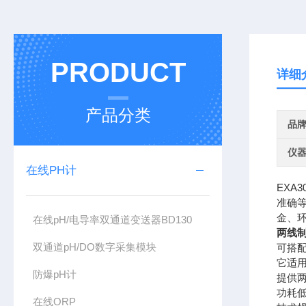
PRODUCT
详细
产品分类
品
仪
在线PH计
EXA3
准确
金、
在线pH/电导率双通道变送器BD130
两线制
双通道pH/DO数字采集模块
可搭配
它适
防爆pH计
提供两
功耗
在线ORP