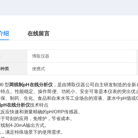
介绍
在线留言
牌
博取仪器
器种类
便携式
00 型
两线制pH在线分析仪
，是由博取仪器公司自主研发制造的全新在
等特点。性能稳定、操作简便、功耗小、安全可靠是本仪表的突出优点
环保、制药、生化、食品和自来水等工业场合的溶液、废水中pH值或
pH在线分析仪
技术特点
反应快速和测量精确的pH/ORP传感器。
用于苛刻的应用，免维护，节省成本。
线制4-20mA输出方式。
低，满足特殊场景下的使用需求。