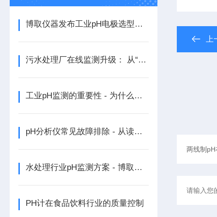
博取仪器发布工业pH电极选型指南：有机相与无机相、常温与高温全场景覆盖
上
污水处理厂在线监测升级： 从“人工抽检“走向“全天候智能感知“
工业pH监测的重要性 - 为什么你的化工厂需要实时pH监控?
pH分析仪常见故障排除 - 从读数漂移到通讯故障的完整解决方案
水处理行业pH监测方案 - 博取仪器助力污水处理厂精准控制
PH计在食品饮料行业的质量控制