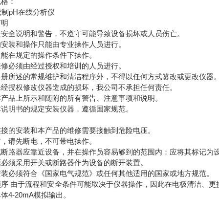
规格：
声明
是安全说明和警告，不遵守可能导致设备损坏或人员伤亡。
的安装和操作只能由专业操作人员进行。
只能在规定的操作条件下操作。
维修必须由经过授权和培训的人员进行。
手册所述的常规维护和清洁程序外，不得以任何方式篡改或更改仪器
未经授权修改仪器造成的损坏，我公司不承担任何责任。
本产品上所示和随附的所有警告、注意事项和说明。
本说明书的规定安装仪器，遵循国家规范。
连接的安装和本产品的维修需要接触到危险电压。
前，请先断电，不可带电操作。
或断路器应靠近设备，并在操作员容易够到的范围内；应将其标记为
源必须采用开关或断路器作为设备的断开装置。
安装必须符合《国家电气规范》或任何其他适用的国家或地方规范。
顺序 由于流程和安全条件可能取决于仪器操作，因此在电极清洁、更
体4-20mA模拟输出。