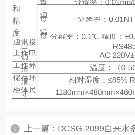
氯
分辨率：
0.01mg/
和
浊
度
分辨率：
0.01N
精
温
度
度
分辨率：
0.1℃
精度：
±0
通讯接
口
RS48
工作电
AC 220V
源
工作环
温度：（
0-
境
储存环
相对湿度：
≤85%
境
柜体尺
1180
mm×
480
mm×
4
6
0
寸
上一篇：
DCSG-2099自来