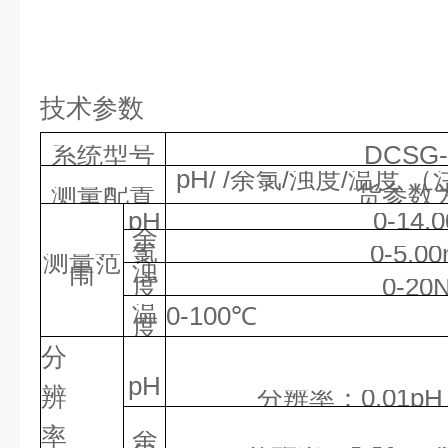
技术参数
系统型号
DCSG-
pH
/
/
余氯
/浊度/
温度
（
测量配置
货参数
pH
0
-1
4
.0
余
氯
0-
5
.00
测量范
浊
围
度
0-20
温
0-
100
℃
度
分
pH
辨
分辨率：
0.01
pH
率
余