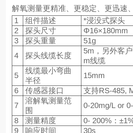
解氧测量更精准、更稳定、更迅速
1
组件描述
*浸没式探头
2
探头尺寸
Φ
16×180mm
3
探头重量
51g
5m，另外客
4
探头线缆长度
m
线缆
线缆最小弯曲
5
15mm
半径
6
传感器接口
支持
RS-485
溶解氧测量范
7
0-
2
0mg/L
or 0
围
8
测量精度
0- 200%
：
±
1
9
响应时间
30s