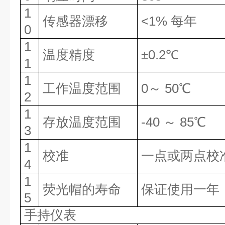
1
传感器漂移
<1%
每年
0
1
温度精度
±
0.2
℃
1
1
工作温度范围
0～
50
℃
2
1
存放温度范围
-40
～
85
℃
3
1
校准
一点或两点校
4
1
荧光帽的寿命
保证使用一年
5
手持仪表