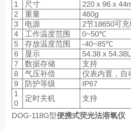
1
尺寸
220
x
96
x
44
2
重量
460g
3
电源
2节18650可
4
工作温度范围
0
~50
℃
5
存放温度范围
-40~85
℃
6
显示
54.38
x
54.38L
7
数据存储
支持
8
气压补偿
仪表内置，自
9
防护等级
IP
67
1
定时关机
支持
0
DOG-118G型
便携式荧光法溶氧仪