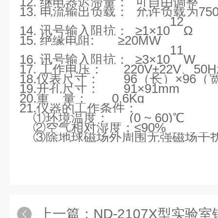
12.
继电器迟滞量：
可
自由调整
13.
电流输出负载：
允许负载为75
12
14.
讯号输入阻抗：
≥1
×
10
Ω
15.
绝缘电阻
: ≥20M
W
11
16.
讯号输入阻抗：
≥3×10
W
17.
工作电压：
220
V
±
22V、50
H
1
8
.
仪表尺寸：
96
（长）
×
96
（
1
9
.开孔尺寸：
91
×
91mm
20
.
重
量： 0.6
Kg
21
.仪器的工作条件：
①
环境温度：
(
0 ~
6
0
)
℃
②
空气相对湿度：
≤90
%
③
除地球磁场外周围无强磁场干
上一篇：
ND-2107X型实验