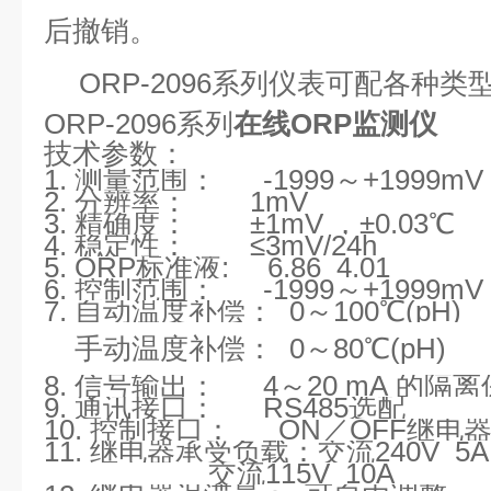
后撤销。
ORP
-209
6
系列仪表可配各种类
ORP-2096系列
在线ORP监测仪
技术参数
：
1.
测量范围：
-1999～+1
999
mV
2.
分辨率：
1mV
3.
精确度：
±
1mV ，±0.03℃
4.
稳定性：
≤3
mV
/24
h
5.
ORP标准液
:
6.86 4.01
6.
控制范围：
-1999～+1
999
mV
7.
自动
温度补偿：
0
～
100℃(
pH
)
手动温度补偿：
0
～
80
℃(
pH
)
8.
信号输出：
4
～
20
mA
的隔离
9.
通讯接口：
RS485选配
10.
控制接口：
ON
／
OFF
继电
11.
继电器承受负载：
交流
240V 5A
交流
115V 10A