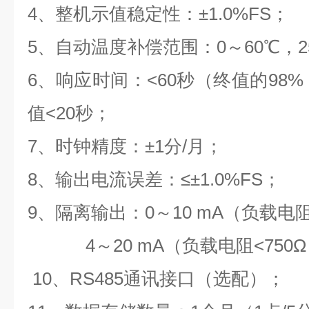
4
、整机示值稳定性：
±
1.0%FS
；
5
、自动温度补偿范围：
0
～
60
℃
，
2
6
、响应时间：
<60
秒（终值的
98%
值
<20
秒；
7
、时钟精度：
±
1
分
/
月；
8
、输出电流误差：
≤
±
1.0%FS
；
9
、隔离输出：
0
～
10 mA
（负载电
4
～
20 mA
（负载电阻
<750
10
、
RS485
通讯接口（选配）；