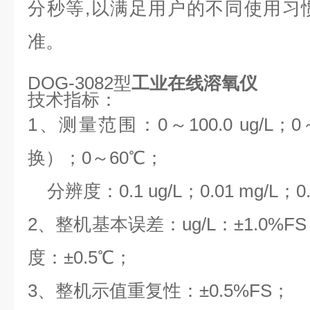
分秒等
,
以满足用户的不同使用习
准。
DOG-3082型
工业在线溶氧仪
技术指标：
1
、测量范围：
0
～
100.0 ug/L
；
0
换）；
0
～
60
℃
；
分辨度：
0.1 ug/L
；
0.01 mg/L
；
0
2
、整机基本误差：
ug/L
：
±
1.0%FS
度：
±
0.5
℃
；
3
、整机示值重复性：
±
0.5%FS
；