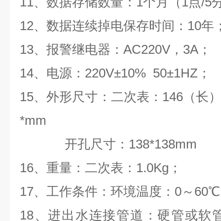
11
、数据存储数量：
1
个月（
1
点
/5
12
、数据连续掉电保存时间：
10
年
13
、报警继电器：
AC220V
，
3A
；
14
、电源：
220V
±
10% 50
±
1HZ
；
15
、外形尺寸：二次表：
146
（长
*mm
开孔尺寸：
138*138mm
16
、重量：二次表：
1.0
Kg
；
17
、工作条件：环境温度：
0
～
60
℃
18
、进出水连接管道：硬管或软