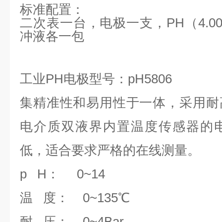
标准配置：
二次表一台，电极一支，
PH
（
4.0
冲液各一包
工业
PH
电极型号：
pH5806
集精准性和易用性于一体，采用耐
电介质双液界内置温度传感器的
低，适合要求严格的在线测量。
p H
：
0~14
温
度：
0~135
℃
耐
压：
0~
4
Bar