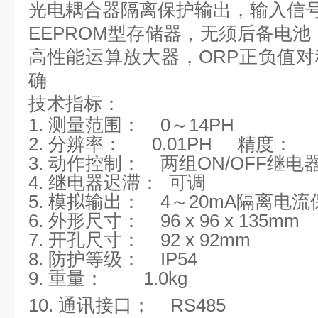
光电耦合器隔离保护输出，输入信
EEPROM
型存储器，无须后备电池
高性能运算放大器，
ORP
正负值对
确
技术指标：
1.
测量范围：
0
～
1
4
P
H
2.
分辨率：
0.01PH
精度
3.
动作控制：
两组
ON/OFF
继电
4.
继电器迟滞：
可调
5.
模拟输出：
4
～
20mA
隔离电流
6.
外形尺寸：
96 x 96 x 135mm
7.
开孔尺寸：
92 x 92mm
8.
防护等级：
IP54
9.
重量：
1.0kg
10.
通讯接口；
RS485