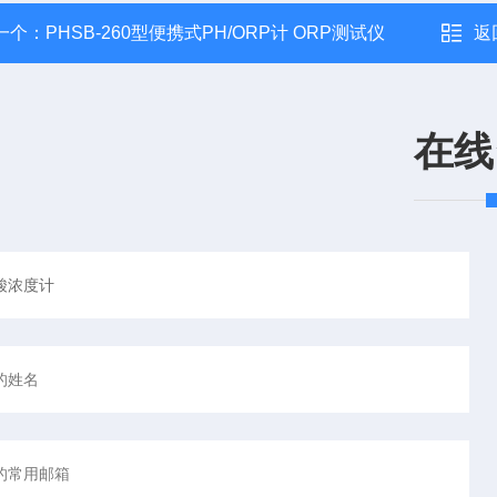
一个：
PHSB-260型便携式PH/ORP计 ORP测试仪
返
在线