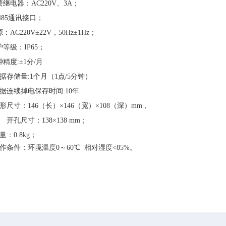
警继电器：AC220V、3A；
485通讯接口；
：AC220V±22V，50Hz±1Hz；
护等级：IP65；
精度:±1分/月
数据存储量:1个月（1点/5分钟）
数据连续掉电保存时间:10年
外形尺寸：146（长）×146（宽）×108（深）mm，
开孔尺寸：
138×138 mm；
量：0.8kg；
工作条件：环境温度0～60℃ 相对湿度<85%。