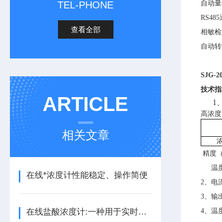
TEL-PHONE
自动量
RS4
查看全部
相敏检
自动转
SJG-2
技术指
ARTICLE
1
高
浓度
相关文章
精度
温
在线*浓度计性能稳定、操作简便
2、电
3、输
在线盐酸浓度计:一种用于实时监测盐酸溶液浓度的设备
4、温度