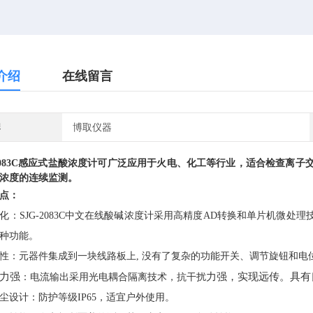
介绍
在线留言
牌
博取仪器
083C
感应式盐酸浓度计
可广泛应用于火电、化工等行业，适合检查离子
浓度的连续监测。
点：
化：
SJG-2083C中文在线酸碱浓度计采用高精度AD转换和单片机微处理
种功能。
性：
元器件
集成到一块线路板上
, 没有了复杂的功能开关、调节旋钮和电
力强
力强，实现远传。具有
：
电流输出采用光电耦合隔离技术，抗干扰
尘设计
：
防护等级
IP65，适宜户外使用。