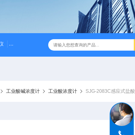
仪
DDG-2090AX耐高温耐压工业电导率仪 在线电导仪
Q
工业酸碱浓度计
工业酸浓度计
SJG-2083C感应式盐