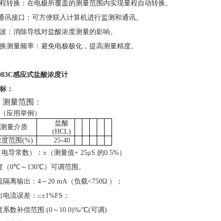
程转换：在电极所覆盖的测量范围内实现量程自动转换
。
85通讯接口：
可方便联入计算机进行监测和通讯。
波：
消除导线对
盐
酸浓度测量的影响。
换测量频率：避免电极极化，提高测量精度。
083C
感应式盐酸浓度计
标：
、
测量范围：
（应用举例）
盐酸
测量介质
(HCL)
浓度范围
(%)
2
5-40
（电导常数）
：
±（测量值+ 25μS 的0.5%）
度（
0
℃
～
130
℃
）可调范围
。
流隔离输出：4～20 mA（负载<750Ω ）；
出电流误差：≤±1%FS；
系数补偿范围:(0～10.0)%/℃(可调)