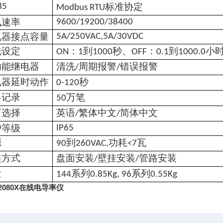
标准协定
85
Modbus RTU
讯速率
9600/19200/38400
电器接点容量
5A/250VAC
,
5A/30VDC
洗设定
：
到
秒、
：
到
小
ON
1
1000
OFF
0.1
1000.0
功能继电器
清洗
周期报警
错误报警
/
/
电器延时动作
秒
0-120
料记录
万笔
50
言选择
英语
繁体中文
简体中文
/
/
护等级
IP65
源
到
功耗
瓦
90
260VAC,
<7
装方式
盘面安装
壁挂安装
管路安装
/
/
量
系列
系列
144
0.8
5
Kg
, 96
0.55Kg
2080X
在线电导率仪