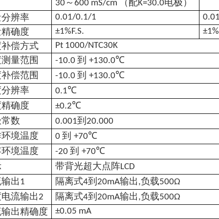
～
（配
电极）
30
600 m
S/cm
K=3
0.0
量分辨率
0.01
/0.1/1
0.0
量精确度
±
1%F.S.
±
1%
度补偿方式
Pt
1000/NTC
30
K
度测量范围
到
℃
-10.0
+130.0
度补偿范围
到
℃
-10.0
+130.0
度分辨率
℃
0.1
度精确度
℃
±0.2
极常数
到
0.001
20.000
作环境温度
到
℃
0
+70
存环境温度
到
℃
-20
+70
示
带背光超大点阵
LCD
流输出
隔离式
到
输出
负载
1
4
20mA
,
500Ω
度电流输出
隔离式
到
输出
负载
2
4
20mA
,
500Ω
流输出精确度
±0.0
5
mA