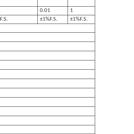
1
0.01
1
F.S.
±
1%F.S.
±
1%F.S.