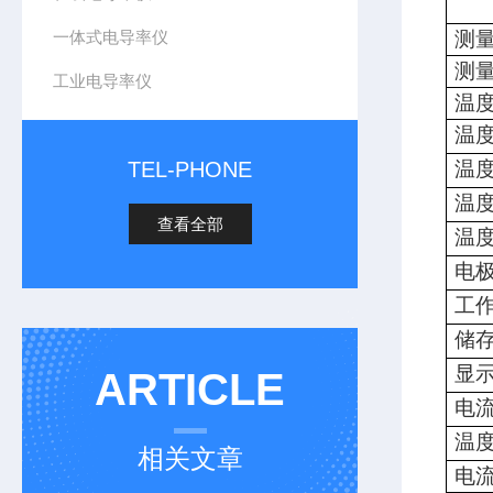
一体式电导率仪
测
测
工业电导率仪
温
温
TEL-PHONE
温
温
查看全部
温
电
工
储
显
ARTICLE
电
温
相关文章
电