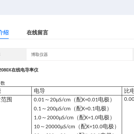
介绍
在线留言
牌
博取仪器
2080X
在线电导率仪
参数
能
电导
比
量范围
～
（配
电极）
0.0
0.01
20μS/cm
K=
0.01
～
（配
电极）
0.1
200μS/cm
K=
0.1
～
（配
电极）
1.0
2000μS/cm
K=
1.0
～
（配
电极）
10
20000μS/cm
K=
10.0