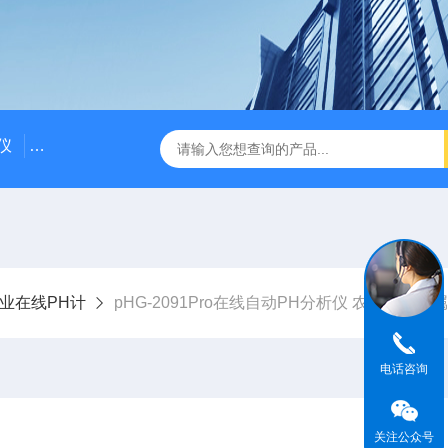
仪
DDG-2090AX耐高温耐压工业电导率仪 在线电导仪
Q
业在线PH计
pHG-2091Pro在线自动PH分析仪 农产品重金
电话咨询
关注公众号