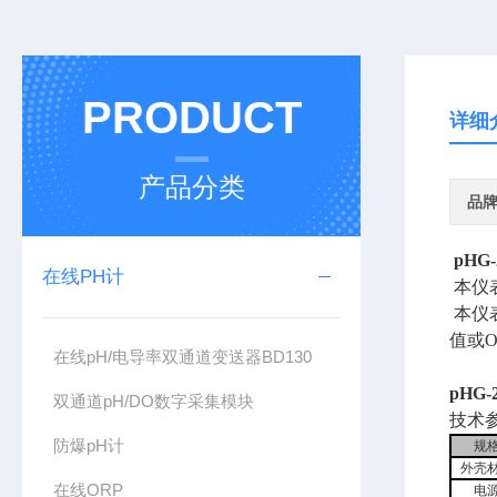
PRODUCT
详细
产品分类
品
pHG-
在线PH计
本仪表
本仪
值或
在线pH/电导率双通道变送器BD130
pHG-
双通道pH/DO数字采集模块
技术
防爆pH计
规
外壳
在线ORP
电