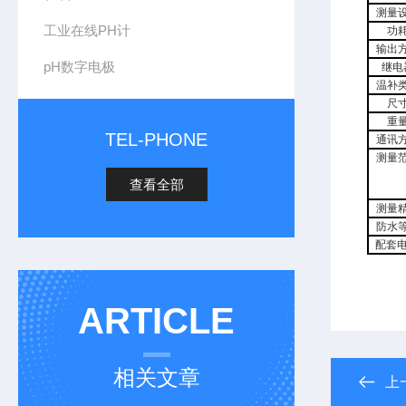
测量
工业在线PH计
功
输出
pH数字电极
继电
温补
尺
重
TEL-PHONE
通讯
测量
查看全部
测量
防水
配套
ARTICLE
相关文章
上