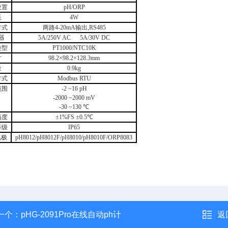
设置
pH/ORP
耗
4W
方式
两路
4-20mA
输出
,RS485
器
5A/2
5
0V AC 5A/30V DC
类型
PT1000/NTC10K
寸
98.2
×
98.2
×
128.3mm
量
0.9kg
方式
Modbus RTU
范围
-2 ~16 pH
-2000 ~2000 mV
-30 ~130
℃
精度
±
1%FS
±
0.5
℃
等级
IP65
电极
pH
8
012
/
pH8012F
/
p
H
8
0
10
/
pH8010F
/
ORP8083
一个：
pHG-2091Pro在线自动ph计
返