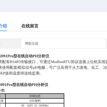
介绍
在线留言
牌
博取仪器
2091Pro型
在线自动PH分析仪
配有RS485传输接口，可通过ModbusRTU协议连接上位机实
表使用配套模拟信号
pH电极，可广泛应用于火力发电、化工、
ORP值和温度得连续监测。
2091Pro型
在线自动PH分析仪
参数
格
详细信息
材质
A
BS
塑料
源
90
–
260V AC 50/60Hz