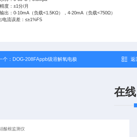
钟精度：±1分/月
离输出：0-10mA（负载<1.5KΩ），4-20mA（负载<750Ω）
输出电流误差：≤±1%FS
一个：
DOG-208FAppb级溶解氧电极
返
在线