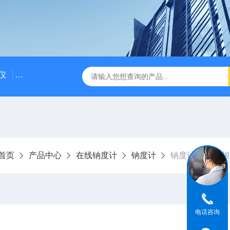
仪
DDG-2090AX耐高温耐压工业电导率仪 在线电导仪
Q
首页
产品中心
在线钠度计
钠度计
钠度计 磷硅酸
电话咨询