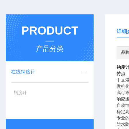
PRODUCT
详细
产品分类
品
钠度
在线钠度计
特点
中文
微机化
钠度计
高可
响应
自动
稳定
专业的
防水防