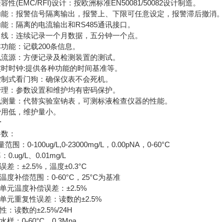
容性(EMC/RFI)设计：按欧洲标准EN50081/50082设计制造。
功能：报警信号隔离输出，报警上、下限可任意设定，报警滞后撤消
能：隔离的电流输出和RS485通讯接口。
曲线：连续记录一个月数据，五分钟一个点。
功能：记载200条信息。
电流源：方便记录及检测装置的测试。
实时时钟:提供各种功能的时间基准等。
控制式看门狗：确保仪表不会死机。
管理：参数设置和维护均有密码保护。
线测量：代替实验室钠表，可测标液检查仪器的性能。
费用低，维护量小。
计
参数：
范围：0-100ug/L,0-23000mg/L，0.00pNA，0-60°C
0.ug/L、0.01mg/L
误差：±2.5%，温度±0.3°C
动温度补偿范围：0-60°C，25°C为基准
子单元温度补偿误差：±2.5%
子单元重复性误差：读数的±2.5%
性：读数的±2.5%/24H
水样：0-60°C，0.3Mpa