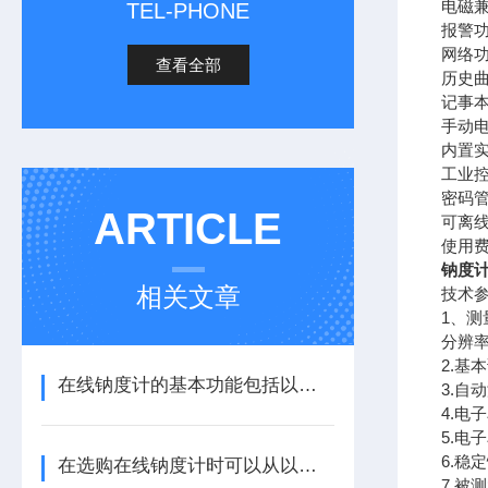
电磁兼
TEL-PHONE
报警
网络功
查看全部
历史
记事本
手动
内置
工业
密码
ARTICLE
可离
使用
钠度
相关文章
技术
1、测量
分辨率：
2.基本
在线钠度计的基本功能包括以下几点
3.自
4.电
5.电
6.稳定
在选购在线钠度计时可以从以下方面考虑
7.被测