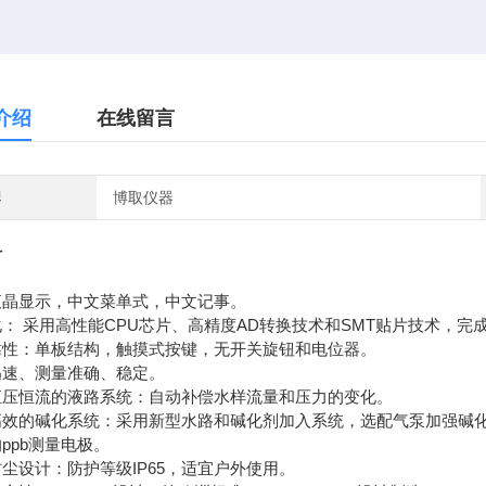
介绍
在线留言
牌
博取仪器
计
液晶显示，中文菜单式，中文记事。
： 采用高性能CPU芯片、高精度AD转换技术和SMT贴片技术，
靠性：单板结构，触摸式按键，无开关旋钮和电位器。
迅速、测量准确、稳定。
恒压恒流的液路系统：自动补偿水样流量和压力的变化。
高效的碱化系统：采用新型水路和碱化剂加入系统，选配气泵加强碱
ppb测量电极。
尘设计：防护等级IP65，适宜户外使用。