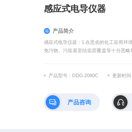
感应式电导仪器
产品简介
感应式电导仪器：1.在恶劣的化工应用环
免污物、污垢甚至结垢层覆盖等十分恶略
用于有高浓强酸（如发烟硫酸）的环境中
2、可配套中文电导率仪表，中文酸碱浓
3、感应电导率技术，消除了堵塞和极化
产品型号：DDG-2080C
更新时间：2
产品咨询