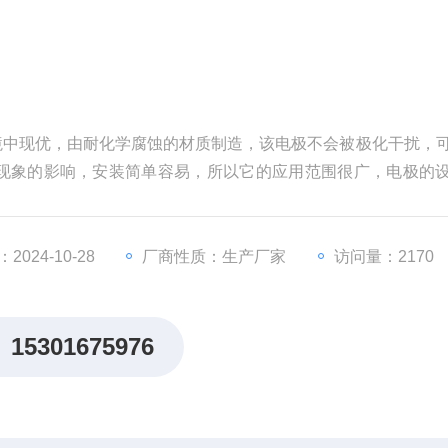
境中现优，由耐化学腐蚀的材质制造，该电极不会被极化干扰，
现象的影响，安装简单容易，所以它的应用范围很广，电极的
；
度计使用，精度高，稳定性强；
的误差。使用接触式电极可能造成堵塞的所有领域；
024-10-28
厂商性质：生产厂家
访问量：2170
15301675976