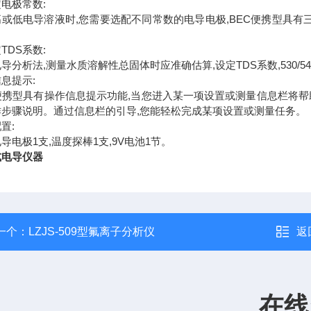
电极常数:
高或低电导溶液时,您需要选配不同常数的电导电极,BEC便携型具有
。
TDS系数:
导分析法,测量水质溶解性总固体时应准确估算,设定TDS系数,530/54
息提示:
C便携型具有操作信息提示功能,当您进入某一项设置或测量信息栏将
作步骤说明。通过信息栏的引导,您能轻松完成某项设置或测量任务。
置:
导电极1支,温度探棒1支,9V电池1节。
式电导仪器
一个：
LZJS-509型氟离子分析仪
返
在线