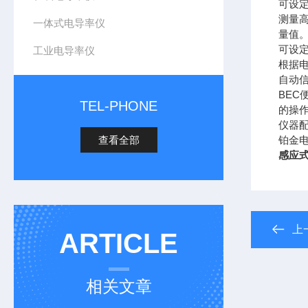
可设定
测量
一体式电导率仪
量值
可设定
工业电导率仪
根据电
自动信
BE
TEL-PHONE
的操
仪器配
查看全部
铂金电
感应
上
ARTICLE
相关文章