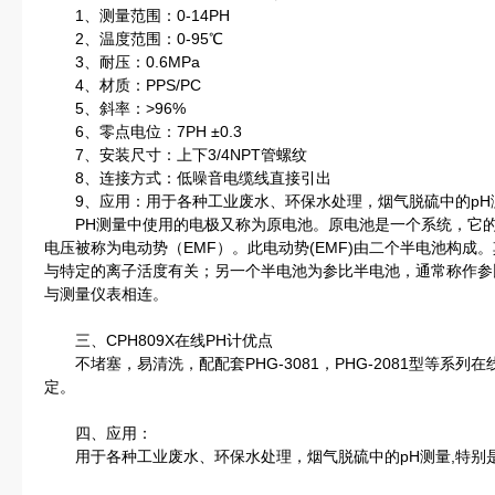
1、测量范围：0-14PH
2、温度范围：0-95℃
3、耐压：0.6MPa
4、材质：PPS/PC
5、斜率：>96%
6、零点电位：7PH ±0.3
7、安装尺寸：上下3/4NPT管螺纹
8、连接方式：低噪音电缆线直接引出
9、应用：用于各种工业废水、环保水处理，烟气脱硫中的pH
PH测量中使用的电极又称为原电池。原电池是一个系统，它的
电压被称为电动势（EMF）。此电动势(EMF)由二个半电池构成
与特定的离子活度有关；另一个半电池为参比半电池，通常称作参
与测量仪表相连。
三、CPH809X在线PH计优点
不堵塞，易清洗，配配套PHG-3081，PHG-2081型等系列
定。
四、应用：
用于各种工业废水、环保水处理，烟气脱硫中的pH测量,特别