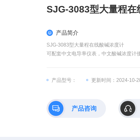
SJG-3083型大量程
产品简介
SJG-3083型大量程在线酸碱浓度计
可配套中文电导率仪表，中文酸碱浓度计
感应电导率技术，消除了堵塞和极化的误
大孔径传感器，稳定；
使用适应范围宽的支架和通用隔板安装结
产品型号：
更新时间：2024-10-2
宽阔的电导率（1us/cm～2s/cm）和温度
产品咨询