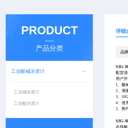
PRODUCT
详细
产品分类
品
SJG
工业酸碱浓度计
配货清
用户开
1、酸
2、测
工业碱浓度计
3、S
4、使
工业酸浓度计
5、附
SJG
在线酸