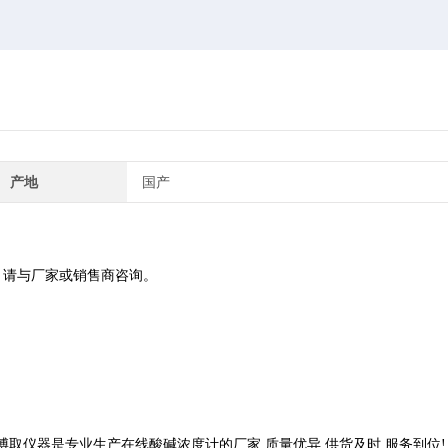
产地
国产
，请与厂家或销售商咨询。
。上海博取仪器是专业生产在线酸碱浓度计的厂家,质量优异,供货及时,服务到位!