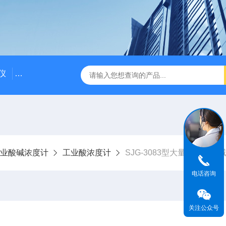
仪
DDG-2090AX耐高温耐压工业电导率仪 在线电导仪
Q
业酸碱浓度计
工业酸浓度计
SJG-3083型大量程在线酸
电话咨询
关注公众号