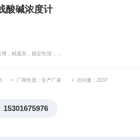
在线酸碱浓度计
使用，精度高，稳定性强；
差。使用接触式电极可能造成堵塞的所有领域；
构，安装灵活；
8
厂商性质：生产厂家
访问量：2037
（0℃～130℃）可调范围。
15301675976