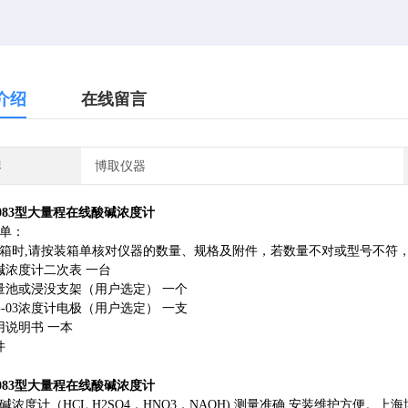
介绍
在线留言
牌
博取仪器
-3083型大量程在线酸碱浓度计
单：
箱时,请按装箱单核对仪器的数量、规格及附件，若数量不对或型号不符
碱浓度计二次表 一台
量池或浸没支架（用户选定） 一个
JG-03浓度计电极（用户选定） 一支
用说明书 一本
件
-3083型大量程在线酸碱浓度计
碱浓度计（HCL,H2SO4，HNO3，NAOH),测量准确,安装维护方便