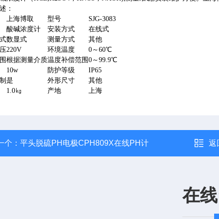
述：
上海博取
型号
SJG-3083
酸碱浓度计
安装方式
在线式
式
数显式
测量方式
其他
压
220V
环境温度
0～60℃
围
根据测量介质
温度补偿范围
0～99.9℃
10w
防护等级
IP65
制
是
外形尺寸
其他
1.0㎏
产地
上海
一个：
平头脱硫PH电极CPH809X在线PH计
返
在线