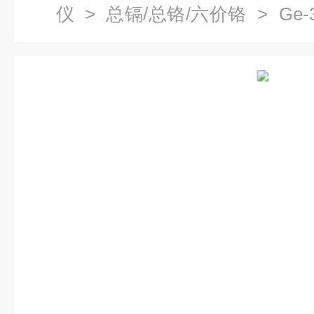
仪
>
总镉/总铬/六价铬
> Ge
六价铬在线监测仪 水质重金属