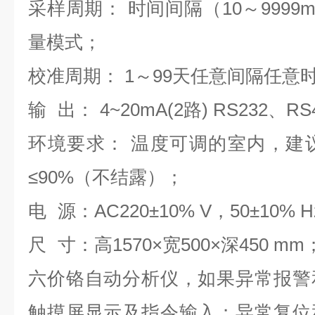
采样周期： 时间间隔（10～9999
量模式
；
校准周期： 1～99天任意间隔任意
输
出：
4~20mA(2路) RS232、RS
环境要求： 温度可调的室内，建议
≤90%（不结露）
；
电
源：AC220±10% V，50±10% 
尺
寸：高1570×宽500×深450 mm
六价铬自动分析仪，如果异常报警
触摸屏显示及指令输入
；
异常复位