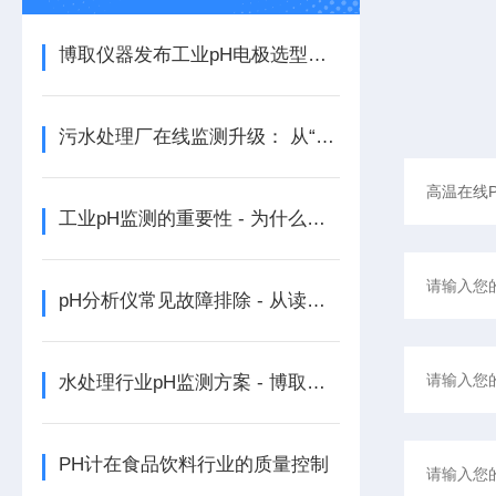
博取仪器发布工业pH电极选型指南：有机相与无机相、常温与高温全场景覆盖
污水处理厂在线监测升级： 从“人工抽检“走向“全天候智能感知“
工业pH监测的重要性 - 为什么你的化工厂需要实时pH监控?
pH分析仪常见故障排除 - 从读数漂移到通讯故障的完整解决方案
水处理行业pH监测方案 - 博取仪器助力污水处理厂精准控制
PH计在食品饮料行业的质量控制