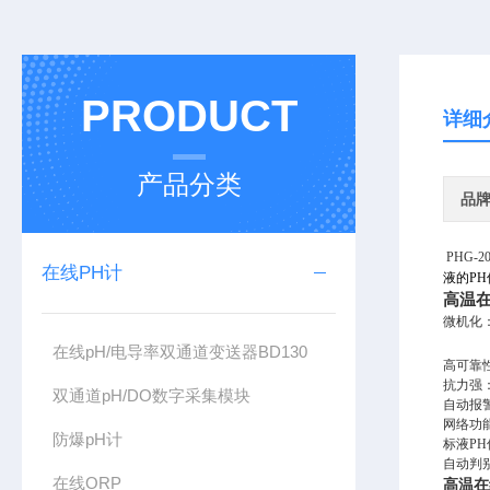
PRODUCT
详细
产品分类
品
PHG-2
在线PH计
液的P
高温
微机化
在线pH/电导率双通道变送器BD130
高可靠
抗力强
双通道pH/DO数字采集模块
自动报
网络功
防爆pH计
标液P
自动判
在线ORP
高温
在