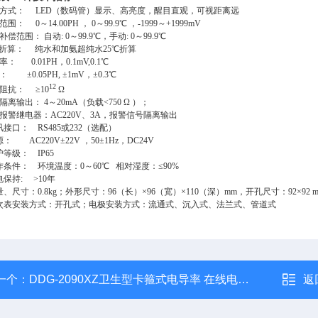
方式： LED（数码管）显示、高亮度，醒目直观，可视距离远
围： 0～14.00PH ， 0～99.9℃ ，-1999～+1999mV
偿范围： 自动: 0～99.9℃，手动: 0～99.9℃
℃折算： 纯水和加氨超纯水25℃折算
： 0.01PH，0.1mV,0.1℃
 ±0.05PH, ±1mV，±0.3℃
12
阻抗： ≥10
Ω
离输出： 4～20mA（负载<750 Ω ）；
报警继电器：AC220V、3A，报警信号隔离输出
接口： RS485或232（选配）
： AC220V±22V ，50±1Hz，DC24V
等级： IP65
作条件： 环境温度：0～60℃ 相对湿度：≤90%
保持: >10年
、尺寸：0.8kg；外形尺寸：96（长）×96（宽）×110（深）mm，开孔尺寸：92×92 
次表安装方式：开孔式；电极安装方式：流通式、沉入式、法兰式、管道式
一个：
DDG-2090XZ卫生型卡箍式电导率 在线电导仪
返