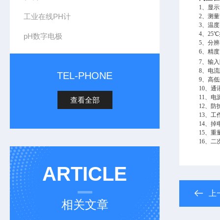
1
、显示
工业在线PH计
2
、测量范
3
、温度补
4
、25
pH数字电极
5
、分辨率
6
、精度：
7
、输入
8
、电流隔
TEL-PHONE
9
、高低
10
、通讯
11
、电源
查看全部
12
、防护
13
、工
14
、掉电
15
、重量
16
、二
ARTICLE
上
相关文章