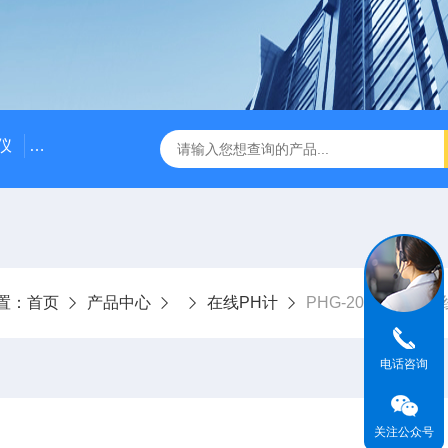
仪
DDG-2090AX耐高温耐压工业电导率仪 在线电导仪
Q
置：
首页
产品中心
在线PH计
PHG-2091A高温
电话咨询
关注公众号