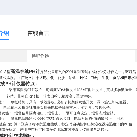
介绍
在线留言
牌
博取仪器
高温在线PH计
091A型
是我公司研制的
2091
系列智能在线化学分析仪之一，
环境适
H值和温度。可广泛应用于火电、化工化肥、冶金、环保、制药、生化、食品和自来水
在线
PH计
仪器特点：
： 采用高性能CPU芯片、高精度AD转换技术和SMT贴片技术，
完成多参数测量、
补偿、量程自动转换、仪表自检，精度高，重复性好。
性： 单板结构，只有一块线路板, 没有了复杂的功能开关、调节旋钮和电位器。
： 电流输出和报警继电器采用光电耦合隔离技术，抗力强，实现远传。
警功能
： 报警信号隔离输出，报警上、下限可任意设定，报警滞后撤销。
能： 隔离电流输出和RS485或232通讯接口；电流对应PH值的输出上、下限。
H值自动折算：预存了标液的温度曲线，标定时自动折算出标液在设定温度下的PH值
别错误标定：
若用户在标定时错误使用标准缓冲液，仪器将自动提示。
线
PH计
技术指标：