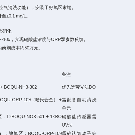
自带空气清洗功能），安装于好氧区末端。
0.1 mg/L。
区反硝化。
RP-109，实现硝酸盐浓度与ORP双参数反馈。
约药剂成本约50万元。
备注
 + BOQU-NH3-302
优先选荧光法DO
BOQU-ORP-109（哈氏合金） +
需配备自动清洗
单元
1×BOQU-NO3-501 + 1×BO
硝酸盐传感器需
UV法
）；缺氧区：BOQU-ORP-109
需确认氯离子等