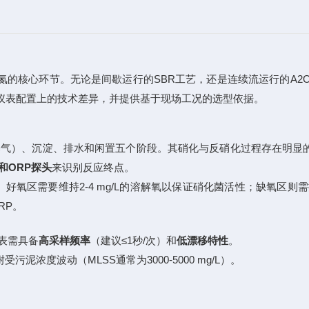
氮的核心环节。无论是间歇运行的SBR工艺，还是连续流运行的A2
在仪表配置上的技术差异，并提供基于现场工况的选型依据。
曝气）、沉淀、排水和闲置五个阶段。其硝化与反硝化过程存在明显
和ORP探头
来识别反应终点。
氧区需要维持2-4 mg/L的溶解氧以保证硝化菌活性；缺氧区则需控
RP。
表需具备
高采样频率
（建议≤1秒/次）和
低漂移特性
。
受污泥浓度波动（MLSS通常为3000-5000 mg/L）。