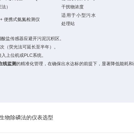
SE法）
干扰物浓度
适用于小型污水
109 + 便携式氨氮检测仪
处理站
的硝酸盐传感器应避开污泥沉积区。
一次（荧光法可延长至半年）。
于接入上位机或PLC系统。
在线监测
的精准化管理，在确保出水达标的前提下，显著降低能耗和
s生物除磷法的仪表选型