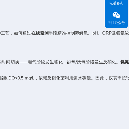
电话咨询
关注公众号
O工艺，如何通过
在线监测
手段精准控制溶解氧、pH、ORP及氨氮
的时间切换——曝气阶段发生硝化，缺氧/厌氧阶段发生反硝化。
氨
制DO<0.5 mg/L，依赖反硝化菌利用进水碳源。因此，仪表需按“