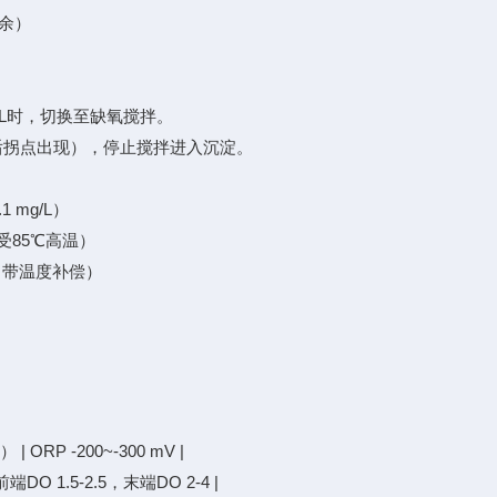
余）
 mg/L时，切换至缺氧搅拌。
 mV后拐点出现），停止搅拌进入沉淀。
1 mg/L）
耐受85℃高温）
L，带温度补偿）
RP -200~-300 mV |
O 1.5-2.5，末端DO 2-4 |