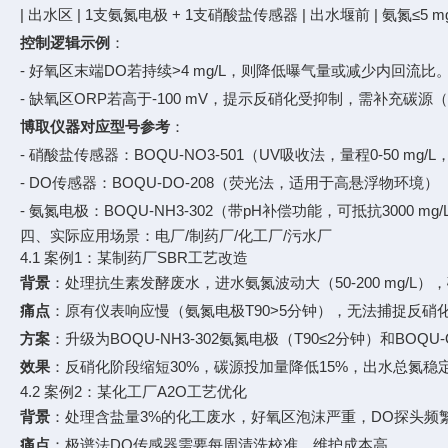
| 出水区 | 1支氨氮电极 + 1支硝酸盐传感器 | 出水堰前 | 氨氮≤5 mg/
控制逻辑示例
：
- 好氧区末端DO若持续>4 mg/L，则降低曝气量或减少内回流比
- 缺氧区ORP若高于-100 mV，提示反硝化受抑制，需补充碳源
博取仪器对应型号参考
：
- 硝酸盐传感器：BOQU-NO3-501（UV吸收法，量程0-50 m
- DO传感器：BOQU-DO-208（荧光法，适用于高悬浮物环境）
- 氨氮电极：BOQU-NH3-302（带pH补偿功能，可抵抗3000 m
四、实际应用场景：电厂/制药厂/化工厂/污水厂
4.1 案例1：某制药厂SBR工艺改造
背景
：处理抗生素发酵废水，进水氨氮波动大（50-200 mg/L
痛点
：原有仪表响应慢（氨氮电极T90>5分钟），无法捕捉反硝
方案
：升级为BOQU-NH3-302氨氮电极（T90≤2分钟）和BOQ
效果
：反硝化阶段缩短30%，碳源投加量降低15%，出水总氮稳定在
4.2 案例2：某化工厂A2O工艺优化
背景
：处理含盐量3%的化工废水，好氧区泡沫严重，DO探头频
痛点
：极谱法DO传感器需要每周清洗校准，维护成本高。