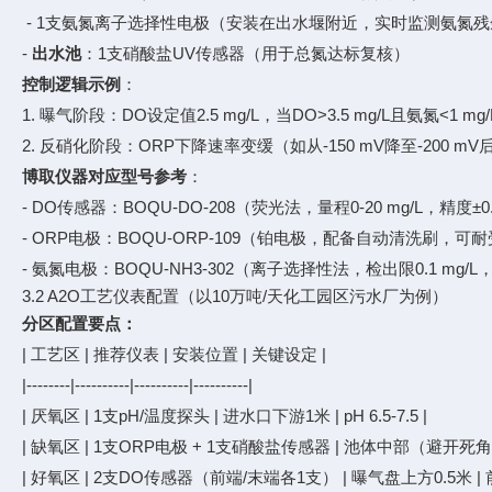
- 1支氨氮离子选择性电极（安装在出水堰附近，实时监测氨氮残
-
出水池
：1支硝酸盐UV传感器（用于总氮达标复核）
控制逻辑示例
：
1. 曝气阶段：DO设定值2.5 mg/L，当DO>3.5 mg/L且氨氮<1
2. 反硝化阶段：ORP下降速率变缓（如从-150 mV降至-200
博取仪器对应型号参考
：
- DO传感器：BOQU-DO-208（荧光法，量程0-20 mg/L，精度±0.
- ORP电极：BOQU-ORP-109（铂电极，配备自动清洗刷，可
- 氨氮电极：BOQU-NH3-302（离子选择性法，检出限0.1 mg/
3.2 A2O工艺仪表配置（以10万吨/天化工园区污水厂为例）
分区配置要点：
| 工艺区 | 推荐仪表 | 安装位置 | 关键设定 |
|--------|----------|----------|----------|
| 厌氧区 | 1支pH/温度探头 | 进水口下游1米 | pH 6.5-7.5 |
| 缺氧区 | 1支ORP电极 + 1支硝酸盐传感器 | 池体中部（避开死角） | O
| 好氧区 | 2支DO传感器（前端/末端各1支） | 曝气盘上方0.5米 | 前端D