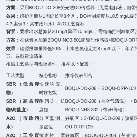
方案
：采用BOQU-DO-208荧光法DO传感器（无需电解液，
效果
：维护周期从1周延长至3个月，DO控制精度从±0.5 mg/L提升至±
4.3 案例3：某市政污水厂A2O工艺提标
背景
：要求出水总氮从20 mg/L降至10 mg/L，需精确控制缺氧
方案
：在缺氧区加装BOQU-NO3-501硝酸盐传感器和BOQU-O
效果
：碳源投加量降低20%，出水总氮稳定在8 mg/L以下，年节
五、选型建议清单
根据工艺类型与现场条件，推荐以下配置：
工艺类型
核心指标
推荐仪表组合
SBR（低悬浮
快速响应、
BOQU-DO-208 + BOQU-ORP-109
物）
时序控制
SBR（高悬浮
耐污染、抗
BOQU-DO-208（带空气清洗） + 
物/高盐度）
腐蚀
BOQU-NH3-302（带pH补偿）
A2O（市政污
分区监测、
好氧区：2×BOQU-DO-208；缺氧区：
水）
多点位
QU-ORP-109
A2O（工业废
抗毒性、宽
好氧区：BOQU-DO-208（荧光法