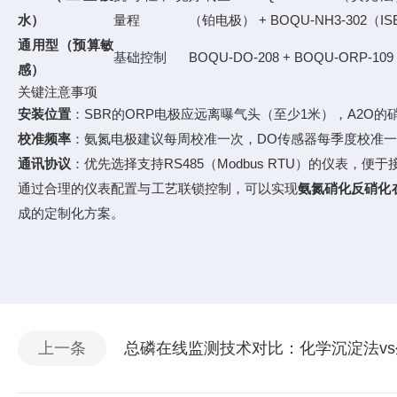
水）
量程
（铂电极） + BOQU-NH3-302（I
通用型（预算敏
基础控制
BOQU-DO-208 + BOQU-ORP-
感）
关键注意事项
安装位置
：SBR的ORP电极应远离曝气头（至少1米），A2O
校准频率
：氨氮电极建议每周校准一次，DO传感器每季度校准
通讯协议
：优先选择支持RS485（Modbus RTU）的仪表，便
通过合理的仪表配置与工艺联锁控制，可以实现
氨氮硝化反硝化
成的定制化方案。
上一条
总磷在线监测技术对比：化学沉淀法v