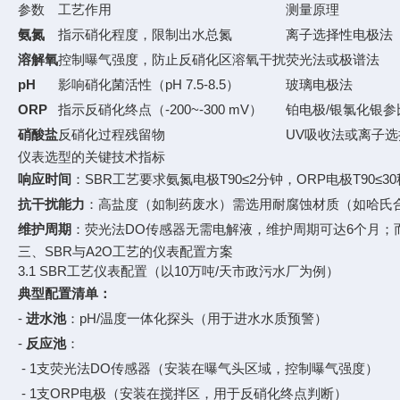
参数
工艺作用
测量原理
氨氮
指示硝化程度，限制出水总氮
离子选择性电极法（
溶解氧
控制曝气强度，防止反硝化区溶氧干扰
荧光法或极谱法
pH
影响硝化菌活性（pH 7.5-8.5）
玻璃电极法
ORP
指示反硝化终点（-200~-300 mV）
铂电极/银氯化银参
硝酸盐
反硝化过程残留物
UV吸收法或离子
仪表选型的关键技术指标
响应时间
：SBR工艺要求氨氮电极T90≤2分钟，ORP电极T90≤3
抗干扰能力
：高盐度（如制药废水）需选用耐腐蚀材质（如哈氏
维护周期
：荧光法DO传感器无需电解液，维护周期可达6个月；而
三、SBR与A2O工艺的仪表配置方案
3.1 SBR工艺仪表配置（以10万吨/天市政污水厂为例）
典型配置清单：
-
进水池
：pH/温度一体化探头（用于进水水质预警）
-
反应池
：
- 1支荧光法DO传感器（安装在曝气头区域，控制曝气强度）
- 1支ORP电极（安装在搅拌区，用于反硝化终点判断）