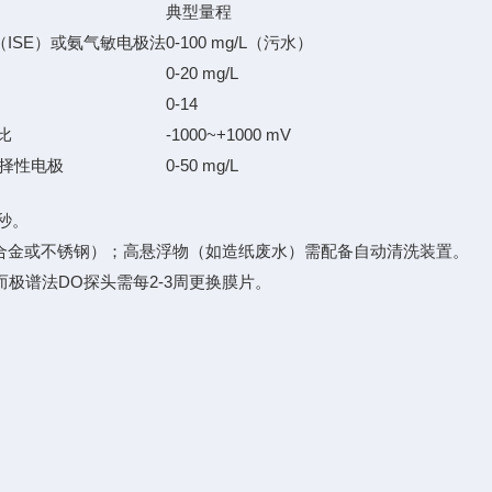
典型量程
ISE）或氨气敏电极法
0-100 mg/L（污水）
0-20 mg/L
0-14
比
-1000~+1000 mV
选择性电极
0-50 mg/L
0秒。
合金或不锈钢）；高悬浮物（如造纸废水）需配备自动清洗装置。
极谱法DO探头需每2-3周更换膜片。