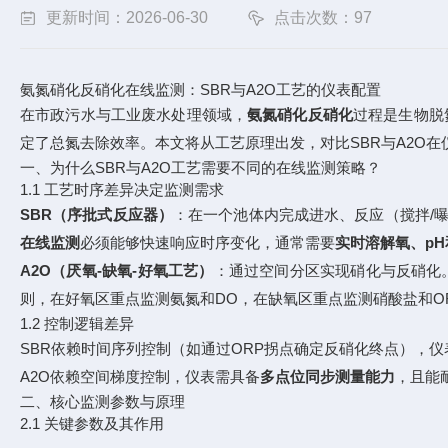
更新时间：2026-06-30
点击次数：97
氨氮硝化反硝化在线监测：SBR与A2O工艺的仪表配置
在市政污水与工业废水处理领域，
氨氮硝化反硝化
过程是生物脱
定了总氮去除效率。本文将从工艺原理出发，对比SBR与A2O
一、为什么SBR与A2O工艺需要不同的在线监测策略？
1.1 工艺时序差异决定监测需求
SBR（序批式反应器）
：在一个池体内完成进水、反应（搅拌/
在线监测
必须能够快速响应时序变化，通常需要
实时溶解氧、pH
A2O（厌氧-缺氧-好氧工艺）
：通过空间分区实现硝化与反硝化。好
则，在好氧区重点监测氨氮和DO，在缺氧区重点监测硝酸盐和O
1.2 控制逻辑差异
SBR依赖时间序列控制（如通过ORP拐点确定反硝化终点），仪
A2O依赖空间梯度控制，仪表需具备
多点位同步测量能力
，且能耐
二、核心监测参数与原理
2.1 关键参数及其作用