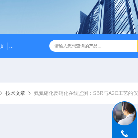
仪
DDG-2090AX耐高温耐压工业电导率仪 在线电导仪
Q
技术文章
氨氮硝化反硝化在线监测：SBR与A2O工艺的