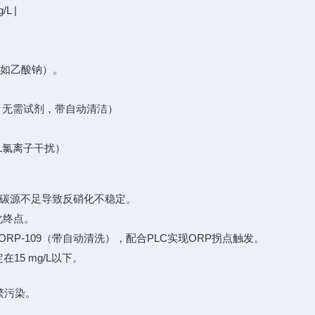
L |
。
（如乙酸钠）。
g/L，无需试剂，带自动清洁）
g/L氯离子干扰）
），碳源不足导致反硝化不稳定。
化终点。
U-ORP-109（带自动清洗），配合PLC实现ORP拐点触发。
15 mg/L以下。
繁污染。