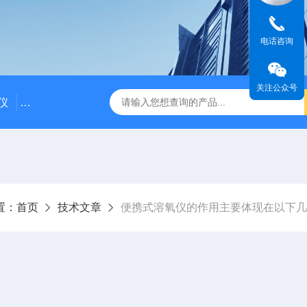
电话咨询
关注公众号
仪
DDG-2090AX耐高温耐压工业电导率仪 在线电导仪
Q
置：
首页
技术文章
便携式溶氧仪的作用主要体现在以下几